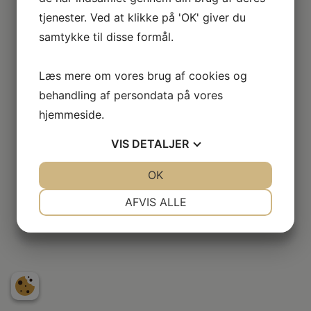
tjenester. Ved at klikke på 'OK' giver du
samtykke til disse formål.
Læs mere om vores brug af cookies og
behandling af persondata på vores
hjemmeside.
VIS
DETALJER
JA
NEJ
OK
JA
NEJ
NØDVENDIGE
PRÆFERENCER
AFVIS ALLE
JA
NEJ
JA
NEJ
MARKETING
STATISTIK